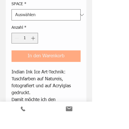
SPACE
*
Anzahl
*
In den Warenkorb
Indian Ink Ice Art-Technik:
Tuschfarben auf Natureis,
fotografiert und auf Acrylglas
gedruckt.
Damit möchte ich den
Schmelzprozess von Natureis
sichtbar und "begreifbar" machen
können. Eis wird künftig ein rares
Gut werden und soll so gut es